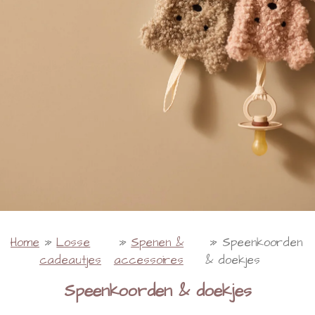
Home
»
Losse
»
Spenen &
»
Speenkoorden
cadeautjes
accessoires
& doekjes
Speenkoorden & doekjes