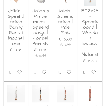
Jollein -
Jollein x
Jollein -
BEZISA
Speend
Pimpel
Speend
-
oekje
mees -
oekje |
Speenk
Bunny
Speend
Pale
oord |
Ears I
oekje |
Pink
Woode
Moonst
Forest
n
€ 5,00
one
Animals
Basics
€ 7,99
|
€ 9,99
€ 10,00
Natural
€ 12,99
€ 14,50
In winkelwagen
In winkelwagen
In winkelwagen
In winkelwa