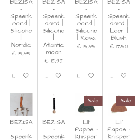
BEZISA
BEZISA
BEZISA
BEZISA
-
-
-
-
Speenk
Speenk
Speenk
Speenk
oord |
oord |
oord |
oord |
Silicone
Silicone
Silicone
Leer |
|
|
| Rosa
Blush
Nordic
Atlantic
€ 15,95
€ 17,50
moon
€ 15,95
€ 15,95
In winkelwagen
In winkelwagen
In winkelwagen
In winkelwa
Sale
Sale
BEZISA
BEZISA
Lil'
Lil'
-
-
Papoe -
Papoe -
Speenk
Speenk
Knisper
Knisper