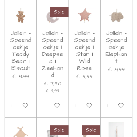
Sale
Jollein -
Jollein -
Jollein -
Jollein -
Speend
Speend
Speend
Speend
oekje
oekje I
oekje I
oekje
Teddy
Deepse
Star I
Elephan
Bear I
a I
Wild
t
Biscuit
Zeehon
Rose
€ 8,99
d
€ 8,99
€ 9,99
€ 7,50
€ 9,99
In winkelwagen
In winkelwagen
In winkelwagen
In winkelwa
Sale
Sale