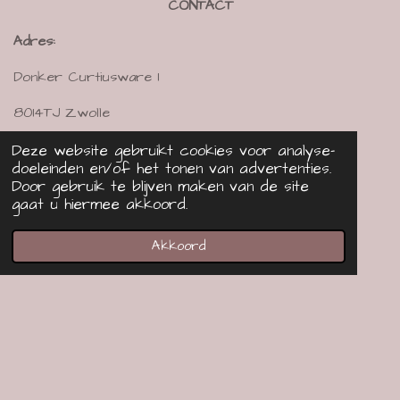
CONTACT
a
b
s
g
o
A
Adres:
r
o
p
a
k
p
Donker Curtiusware 1
m
8014TJ Zwolle
Mail:
info@tinylittlekoala.nl
Deze website gebruikt cookies voor analyse-
doeleinden en/of het tonen van advertenties.
Tel:
0644639460
Door gebruik te blijven maken van de site
gaat u hiermee akkoord.
KVK:
83655085
BTW nummer:
NL003852937B73
Akkoord
Contactformulier
© 2021 - 2026 Tiny Little Koala
Powered by
JouwWeb