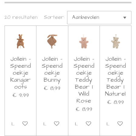
20 resultaten
Sorteer:
Jollein -
Jollein -
Jollein -
Jollein -
Speend
Speend
Speend
Speend
oekje
oekje
oekje
oekje
Kangar
Bunny
Teddy
Teddy
oots
Bear I
Bear I
€ 8,99
Wild
Naturel
€ 9,99
Rose
€ 8,99
€ 8,99
In winkelwagen
In winkelwagen
In winkelwagen
In winkelwa