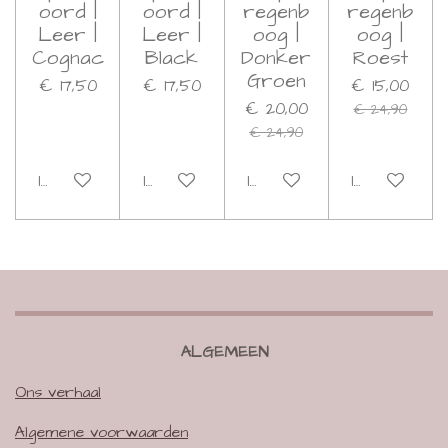
oord |
oord |
regenb
regenb
Leer |
Leer |
oog |
oog |
Cognac
Black
Donker
Roest
Groen
€ 17,50
€ 17,50
€ 15,00
€ 20,00
€ 24,90
€ 24,90
In winkelwagen
In winkelwagen
In winkelwagen
In winkelwa
ALGEMEEN
Ons verhaal
Algemene voorwaarden