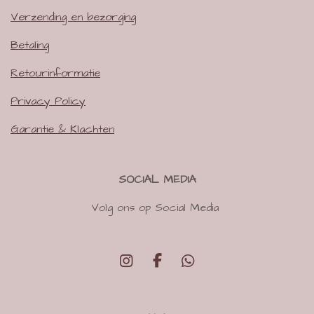
Verzending en bezorging
Betaling
Retourinformatie
Privacy Policy
Garantie & Klachten
SOCIAL MEDIA
Volg ons op Social Media
I
F
W
n
a
h
s
c
a
t
e
t