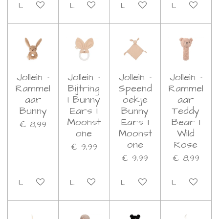
In winkelwagen
In winkelwagen
In winkelwagen
In winkelwa
Jollein -
Jollein -
Jollein -
Jollein -
Rammel
Bijtring
Speend
Rammel
aar
I Bunny
oekje
aar
Bunny
Ears I
Bunny
Teddy
Moonst
Ears I
Bear I
€ 8,99
one
Moonst
Wild
one
Rose
€ 9,99
€ 9,99
€ 8,99
In winkelwagen
In winkelwagen
In winkelwagen
In winkelwa