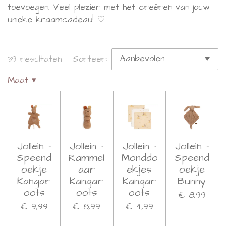
toevoegen. Veel plezier met het creëren van jouw
unieke kraamcadeau! ♡
39 resultaten
Sorteer:
Maat
▾
Jollein -
Jollein -
Jollein -
Jollein -
Speend
Rammel
Monddo
Speend
oekje
aar
ekjes
oekje
Kangar
Kangar
Kangar
Bunny
oots
oots
oots
€ 8,99
€ 9,99
€ 8,99
€ 4,99