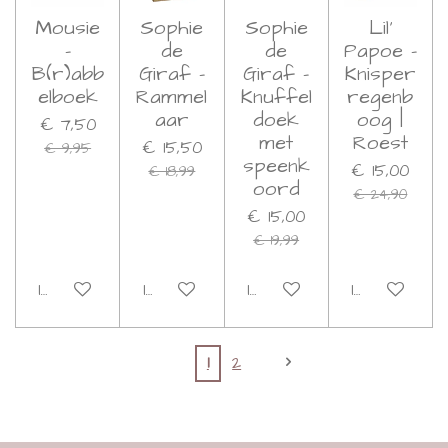
Mousie
Sophie
Sophie
Lil'
-
de
de
Papoe -
B(r)abb
Giraf -
Giraf -
Knisper
elboek
Rammel
Knuffel
regenb
aar
doek
oog |
€ 7,50
met
Roest
€ 15,50
€ 9,95
speenk
€ 15,00
€ 18,99
oord
€ 24,90
€ 15,00
€ 19,99
In winkelwagen
In winkelwagen
In winkelwagen
In winkelwa
1
2