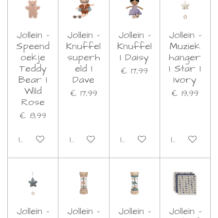
Jollein -
Jollein -
Jollein -
Jollein -
Speend
Knuffel
Knuffel
Muziek
oekje
superh
I Daisy
hanger
Teddy
eld I
I Star I
€ 17,99
Bear I
Dave
Ivory
Wild
€ 17,99
€ 19,99
Rose
€ 8,99
In winkelwagen
In winkelwagen
In winkelwagen
In winkelwa
Jollein -
Jollein -
Jollein -
Jollein -