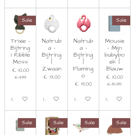
Sale
Sale
Trixie -
Natrub
Natrub
Mousie
Bijtring
a -
a -
- Mijn
I Ribble
Bijtring
Bijtring
babybo
Moss
|
|
ek |
Zwaan
Flaming
Blauw
€ 10,00
o
€ 19,00
€ 10,00
€ 11,99
€ 19,00
€ 15,95
In winkelwagen
In winkelwagen
In winkelwagen
In winkelwa
Sale
Sale
Sale
Sale