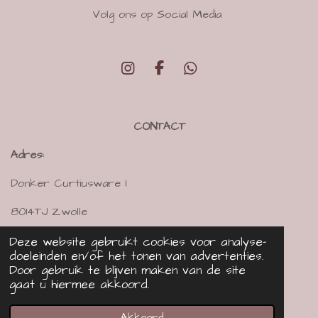
Volg ons op Social Media
I
F
W
n
a
h
s
c
a
t
e
t
CONTACT
a
b
s
g
o
A
Adres:
r
o
p
a
k
p
Donker Curtiusware 1
m
8014TJ Zwolle
Mail:
info@tinylittlekoala.nl
Deze website gebruikt cookies voor analyse-
doeleinden en/of het tonen van advertenties.
Tel:
0644639460
Door gebruik te blijven maken van de site
gaat u hiermee akkoord.
KVK:
83655085
BTW nummer:
NL003852937B73
Akkoord