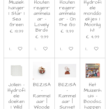
Muziek
Houten
Houten
Hydrofi
hanger
regenr
regenr
ele
I Star I
ammela
ammela
monddo
Sea
ar -
ar - On
ekjes I
Green
Lovely
The Go
Moonlig
Birds
ht
€ 19,99
€ 9,99
€ 9,99
€ 4,99
In winkelwagen
In winkelwagen
In winkelwagen
In winkelwa
Jollein -
BEZISA
BEZISA
Het
Hydrofi
-
-
Muizenh
ele
Rammel
Rammel
uis -
doeken
aar |
aar |
Boodsc
I Wild
Woode
Sunset
happen