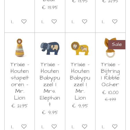
€ 13,95
€ 21,95
€ 13,95
In winkelwagen
In winkelwagen
In winkelwagen
In winkelwa
Sale
Trixie -
Trixie -
Trixie -
Trixie -
Houten
Houten
Houten
Bijtring
stapelt
Babypu
Babypu
I Ribble
oren -
zzel I
zzel I
Ocher
Mr.
Mrs.
Mr.
€ 10,00
Lion
Elephan
Lion
€ 11,99
t
€ 21,95
€ 9,95
€ 9,95
In winkelwagen
In winkelwagen
In winkelwagen
In winkelwa