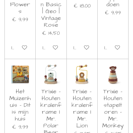
Flower
n Basic
doen
€ 18,00
s
| Geo |
€ 9,99
Vintage
€ 9,99
Rose
€ 14,50
In winkelwagen
In winkelwagen
In winkelwagen
In winkelwa
Het
Trixie -
Trixie -
Trixie -
Muizenh
Houten
Houten
Houten
uis - Dit
kralenf
kralenf
stapelt
is mijn
rame I
rame I
oren -
huis
Mr.
Mr.
Mr.
Polar
Lion
Monkey
€ 9,99
Bear