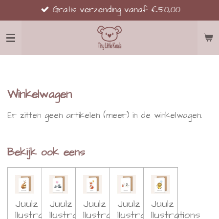
Gratis verzending vanaf €50,00
Ga
direct
naar
de
hoofdinhoud
Winkelwagen
Er zitten geen artikelen (meer) in de winkelwagen.
Bekijk ook eens
Juulz
Juulz
Juulz
Juulz
Juulz
llustrations
llustrations
llustrations
llustrations
llustrations