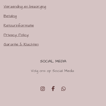
Verzending en bezorging
Betaling
Retourinformatie
Privacy Policy
Garantie & Klachten
SOCIAL MEDIA
Volg ons op Social Media
I
F
W
n
a
h
s
c
a
t
e
t