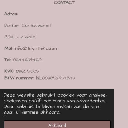
CONTACT
a
b
s
g
o
A
Adres:
r
o
p
a
k
p
Donker Curtiusware 1
m
8014TJ Zwolle
Mail:
info@tinylittlekoala.nl
Tel:
0644639460
KVK:
83655085
BTW nummer:
NL003852937B73
Deze website gebruikt cookies voor analyse-
Contactformulier
doeleinden en/of het tonen van advertenties.
Door gebruik te blijven maken van de site
gaat u hiermee akkoord.
© 2021 - 2026 Tiny Little Koala
Powered by
JouwWeb
Akkoord