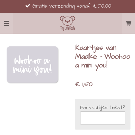
Gratis verzending vanaf €50,00
Ga
direct
naar
de
hoofdinhoud
Kaartjes van
Maaike - Woohoo
a mini you!
€ 1,50
Persoonlijke tekst?