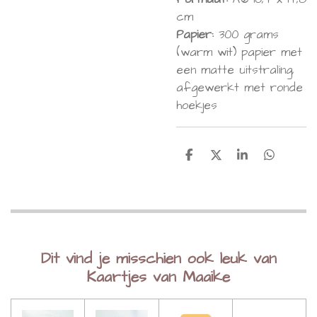
cm
Papier:
300 grams
(warm wit) papier met
een matte uitstraling,
afgewerkt met ronde
hoekjes
D
D
S
D
e
e
h
e
l
e
a
l
e
l
r
e
n
e
n
Dit vind je misschien ook leuk van
Kaartjes van Maaike