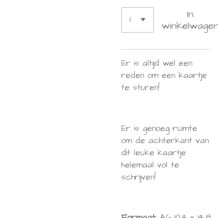
In
winkelwage
Er is altijd wel een
reden om een kaartje
te sturen!
Er is genoeg ruimte
om de achterkant van
dit leuke kaartje
helemaal vol te
schrijven!
Formaat:
A6 10,4 x 14,8