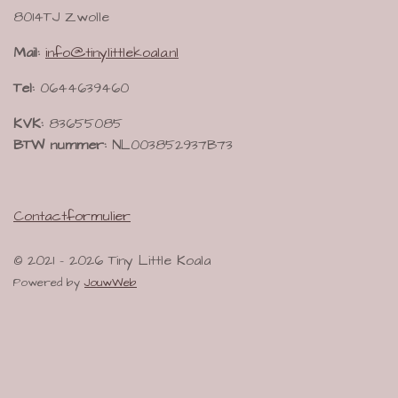
8014TJ Zwolle
Mail:
info@tinylittlekoala.nl
Tel:
0644639460
KVK:
83655085
BTW nummer:
NL003852937B73
Contactformulier
© 2021 - 2026 Tiny Little Koala
Powered by
JouwWeb