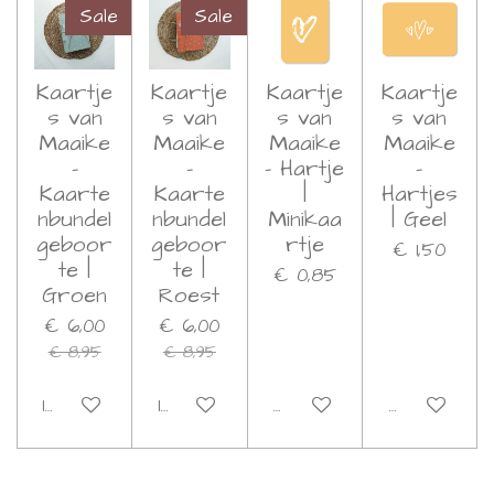
Sale
Sale
Kaartje
Kaartje
Kaartje
Kaartje
s van
s van
s van
s van
Maaike
Maaike
Maaike
Maaike
-
-
- Hartje
-
Kaarte
Kaarte
|
Hartjes
nbundel
nbundel
Minikaa
| Geel
geboor
geboor
rtje
€ 1,50
te |
te |
€ 0,85
Groen
Roest
€ 6,00
€ 6,00
€ 8,95
€ 8,95
In winkelwagen
In winkelwagen
Bekijk details
Bekijk detai