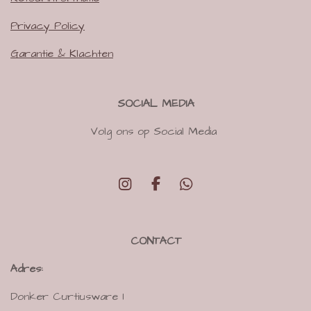
Privacy Policy
Garantie & Klachten
SOCIAL MEDIA
Volg ons op Social Media
I
F
W
n
a
h
s
c
a
t
e
t
CONTACT
a
b
s
g
o
A
Adres:
r
o
p
a
k
p
Donker Curtiusware 1
m