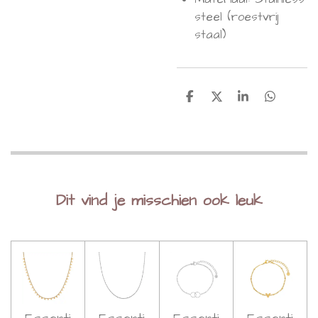
steel (roestvrij
staal)
D
D
S
D
e
e
h
e
l
e
a
l
e
l
r
e
n
e
n
Dit vind je misschien ook leuk