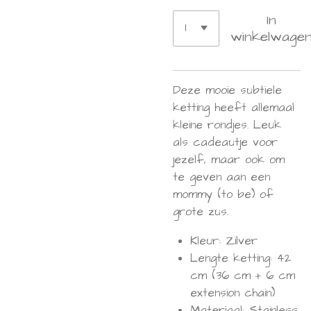
In
winkelwage
Deze mooie subtiele
ketting heeft allemaal
kleine rondjes. Leuk
als cadeautje voor
jezelf, maar ook om
te geven aan een
mommy (to be) of
grote zus.
Kleur: Zilver
Lengte ketting:
42
cm (36 cm + 6 cm
extension chain)
Materiaal: S
tainless