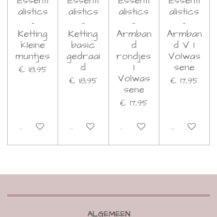
Essenti
Essenti
Essenti
Essenti
alistics
alistics
alistics
alistics
-
-
-
-
Ketting
Ketting
Armban
Armban
kleine
basic
d
d V I
muntjes
gedraai
rondjes
Volwas
d
I
sene
€ 18,95
Volwas
€ 18,95
€ 17,95
sene
€ 17,95
Bekijk details
Bekijk details
Bekijk details
Bekijk detai
ALGEMEEN