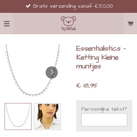
Gratis verzending vanaf €50,00
Ga
direct
naar
de
hoofdinhoud
Essentialistics -
Ketting kleine
muntjes
€ 18,95
Persoonlijke tekst?