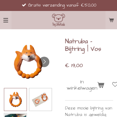
Gratis verzending vanaf €50,00
Ga
direct
naar
de
hoofdinhoud
Natruba -
Bijtring | Vos
€ 19,00
In
winkelwagen
Deze mooie bijtring van
Natruba is geweldig