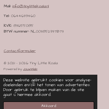
Mail:
info@tinylittlekoala.nl
Tel:
0644639460
KVK:
83655085
BTW nummer:
NL003852937B73
Contactformulier
© 2021 - 2026 Tiny Little Koala
Powered by
JouwWeb
Deze website gebruikt cookies voor analyse-
doeleinden en/of het tonen van advertenties.
Door gebruik te blijven maken van de site
gaat u hiermee akkoord.
Akkoord