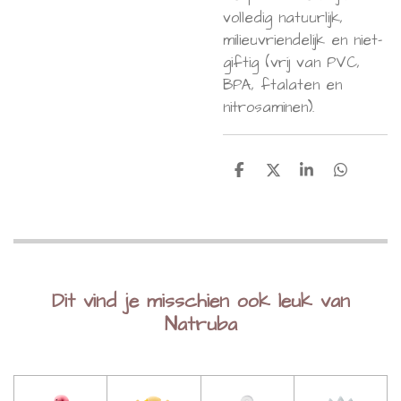
volledig natuurlijk,
milieuvriendelijk en niet-
giftig (vrij van PVC,
BPA, ftalaten en
nitrosaminen).
D
D
S
D
e
e
h
e
l
e
a
l
e
l
r
e
n
e
n
Dit vind je misschien ook leuk van
Natruba