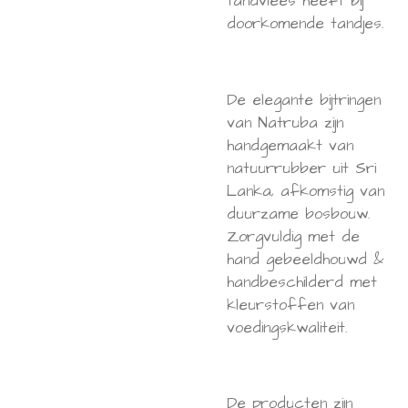
tandvlees heeft bij
doorkomende tandjes.
De elegante bijtringen
van Natruba zijn
handgemaakt van
natuurrubber uit Sri
Lanka, afkomstig van
duurzame bosbouw.
Zorgvuldig met de
hand gebeeldhouwd &
handbeschilderd met
kleurstoffen van
voedingskwaliteit.
De producten zijn