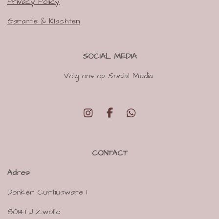
Privacy Policy
Garantie & Klachten
SOCIAL MEDIA
Volg ons op Social Media
I
F
W
n
a
h
s
c
a
t
e
t
CONTACT
a
b
s
g
o
A
Adres:
r
o
p
a
k
p
Donker Curtiusware 1
m
8014TJ Zwolle