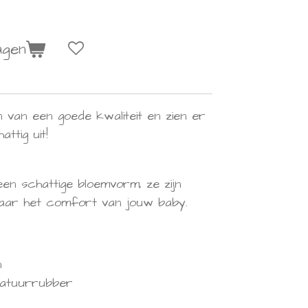
agen
n van een goede kwaliteit en zien er
ttig uit!
en schattige bloemvorm, ze zijn
naar het comfort van jouw baby.
n
natuurrubber