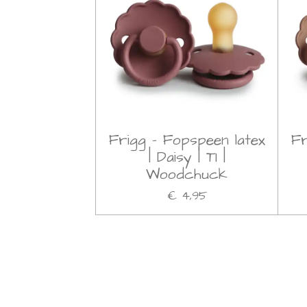
Frigg - Fopspeen latex
Fr
| Daisy | T1 |
Woodchuck
€ 4,95