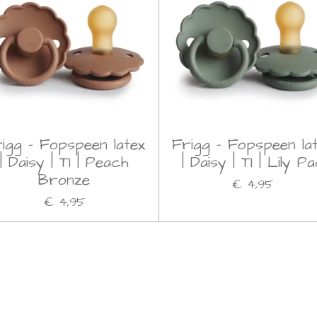
igg - Fopspeen latex
Frigg - Fopspeen la
| Daisy | T1 | Peach
| Daisy | T1 | Lily P
Bronze
€ 4,95
€ 4,95