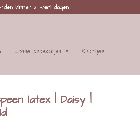
nden binnen 2 werkdagen
n
Losse cadeautjes
Kaartjes
peen latex | Daisy |
ld