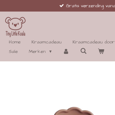
Gratis verzending va
Ga
direct
naar
de
hoofdinhoud
Home
Kraamcadeau
Kraamcadeau door 
Sale
Merken