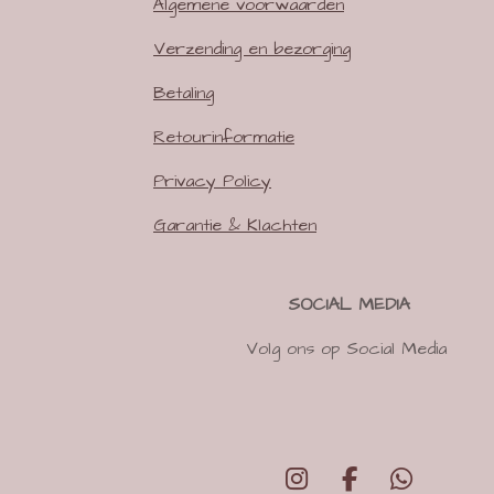
Algemene voorwaarden
Verzending en bezorging
Betaling
Retourinformatie
Privacy Policy
Garantie & Klachten
SOCIAL MEDIA
Volg ons op Social Media
I
F
W