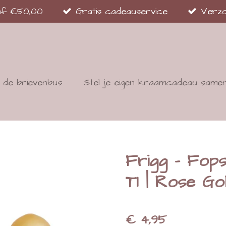
naf €50,00
Gratis cadeauservice
Verzo
de brievenbus
Stel je eigen kraamcadeau same
Frigg - Fops
T1 | Rose Go
€ 4,95