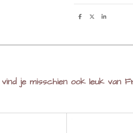
D
D
S
e
e
h
l
e
a
e
l
r
n
e
 vind je misschien ook leuk van F