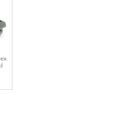
tex
ad