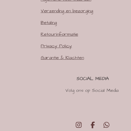
Verzending en bezorging
Betaling
Retourinformatie
Privacy Policy
Garantie & Klachten
SOCIAL MEDIA
Volg ons op Social Media
I
F
W