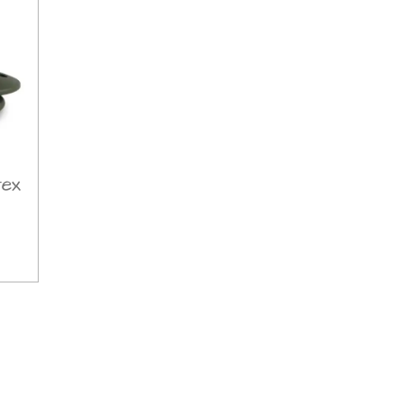
tex
e