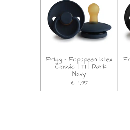
Frigg - Fopspeen latex
Fr
| Classic | T1 | Dark
Navy
€ 4,95