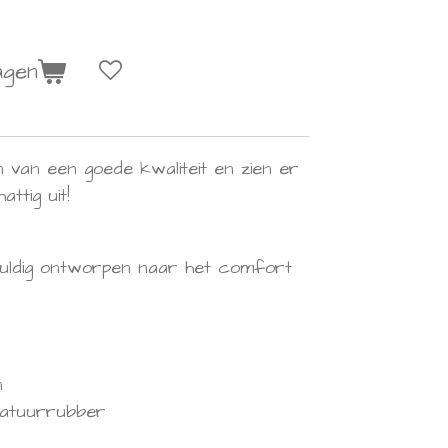
agen
n van een goede kwaliteit en zien er
ttig uit!
vuldig ontworpen naar het comfort
n
natuurrubber