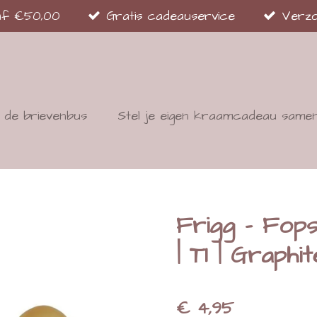
naf €50,00
Gratis cadeauservice
Verzo
de brievenbus
Stel je eigen kraamcadeau same
Frigg - Fops
| T1 | Graphit
€ 4,95