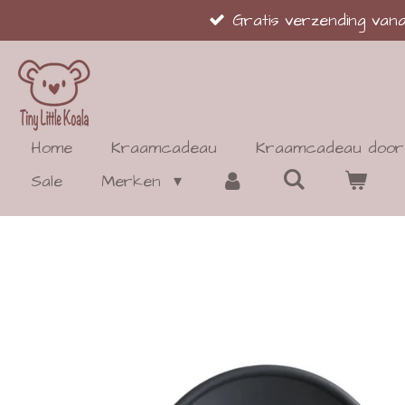
Gratis verzending va
Ga
direct
naar
de
hoofdinhoud
Home
Kraamcadeau
Kraamcadeau door 
Sale
Merken