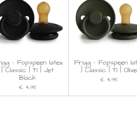
igg - Fopspeen latex
Frigg - Fopspeen la
| Classic | T1 | Jet
| Classic | T1 | Oliv
Black
€ 4,95
€ 4,95