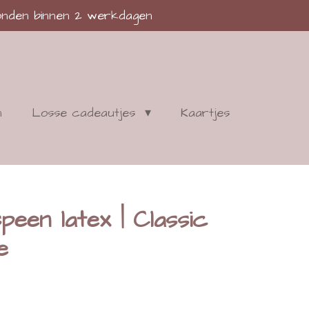
nden binnen 2 werkdagen
n
Losse cadeautjes
Kaartjes
peen latex | Classic
e