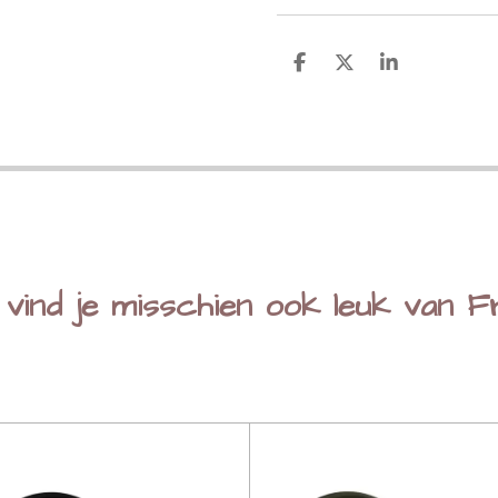
D
D
S
e
e
h
l
e
a
e
l
r
n
e
 vind je misschien ook leuk van F