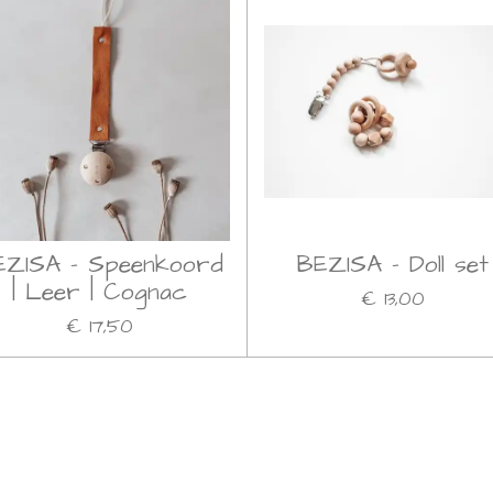
EZISA - Speenkoord
BEZISA - Doll set
| Leer | Cognac
€ 13,00
€ 17,50