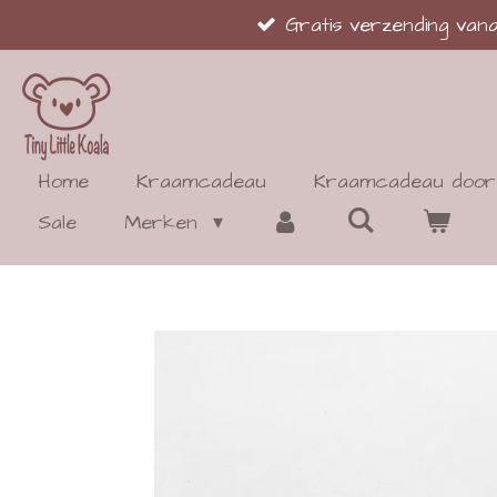
Gratis verzending va
Ga
direct
naar
de
hoofdinhoud
Home
Kraamcadeau
Kraamcadeau door 
Sale
Merken