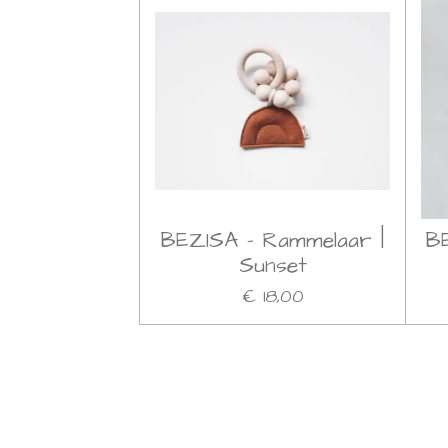
BEZISA - Rammelaar |
B
Sunset
€ 18,00