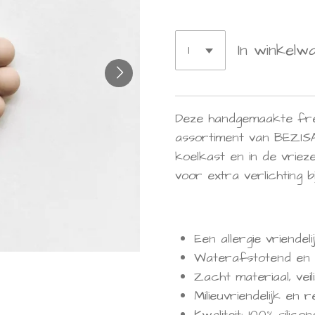
In winkelw
Deze handgemaakte free
assortiment van BEZISA
koelkast en in de vriez
voor extra verlichting b
Een allergie vriendeli
Waterafstotend en 
Zacht materiaal, veil
Milieuvriendelijk en 
Kwaliteit: 100% sili