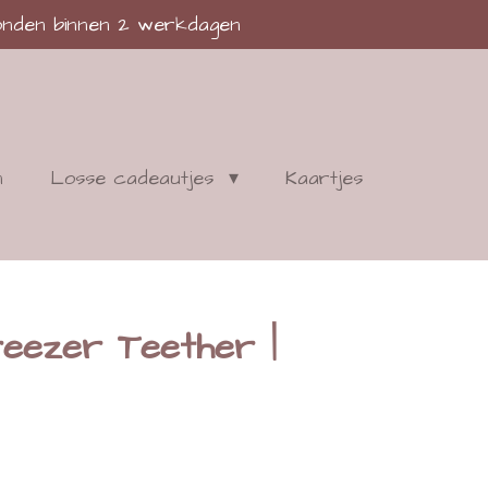
nden binnen 2 werkdagen
n
Losse cadeautjes
Kaartjes
eezer Teether |