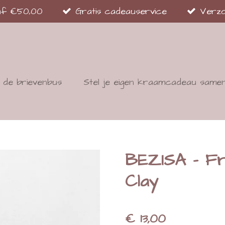
naf €50,00
Gratis cadeauservice
Verzo
de brievenbus
Stel je eigen kraamcadeau same
BEZISA - Fr
Clay
€ 13,00