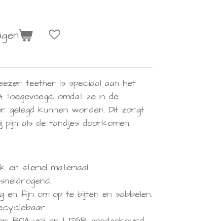
agen
zer teether is speciaal aan het
 toegevoegd, omdat ze in de
er gelegd kunnen worden. Dit zorgt
ij pijn als de tandjes doorkomen.
jk en steriel materiaal.
sneldrogend.
ig en fijn om op te bijten en sabbelen.
recyclebaar.
conen, BPA-vrij en LFGB goedgekeurd.