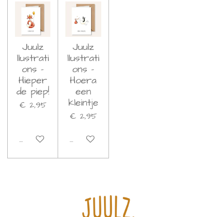
Juulz
Juulz
llustrati
llustrati
ons -
ons -
Hieper
Hoera
de piep!
een
kleintje
€ 2,95
€ 2,95
Bekijk details
Bekijk details