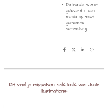
De bundel wordt
geleverd in een
mooie op maat
gemaakte
verpakking.
D
D
S
D
e
e
h
e
l
e
a
l
e
l
r
e
n
e
n
Dit vind je misschien ook leuk van Juulz
Illustrations: