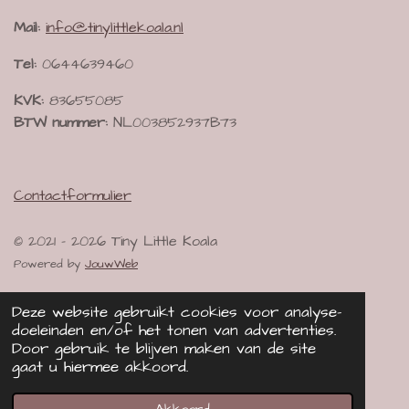
Mail:
info@tinylittlekoala.nl
Tel:
0644639460
KVK:
83655085
BTW nummer:
NL003852937B73
Contactformulier
© 2021 - 2026 Tiny Little Koala
Powered by
JouwWeb
Deze website gebruikt cookies voor analyse-
doeleinden en/of het tonen van advertenties.
Door gebruik te blijven maken van de site
gaat u hiermee akkoord.