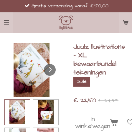
Gratis verzending vanaf €50,00
Ga
direct
naar
de
hoofdinhoud
Juulz llustrations
- XL
bewaarbundel
tekeningen
Sale
€ 22,50
€ 24,95
In
winkelwagen