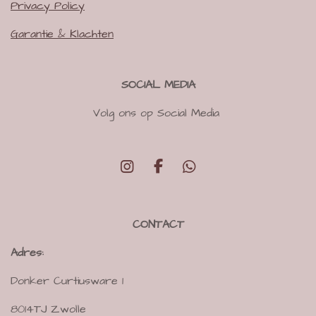
Privacy Policy
Garantie & Klachten
SOCIAL MEDIA
Volg ons op Social Media
I
F
W
n
a
h
s
c
a
t
e
t
CONTACT
a
b
s
g
o
A
Adres:
r
o
p
a
k
p
Donker Curtiusware 1
m
8014TJ Zwolle