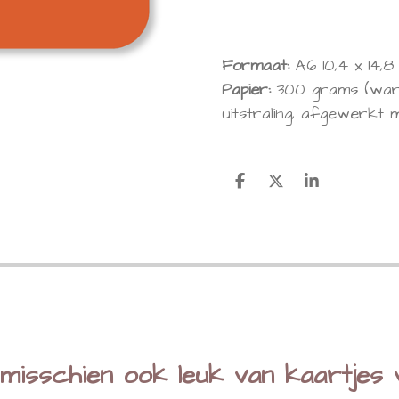
Formaat:
A6 10,4 x 14,
Papier:
300 grams (war
uitstraling, afgewerkt
D
D
S
e
e
h
l
e
a
e
l
r
n
e
e misschien ook leuk van kaartjes