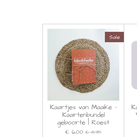
Sale
Kaartjes van Maaike -
K
Kaartenbundel
geboorte | Roest
€ 6,00
€ 8,95