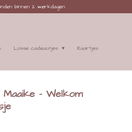
nden binnen 2 werkdagen
n
Losse cadeautjes
Kaartjes
n Maaike - Welkom
sje