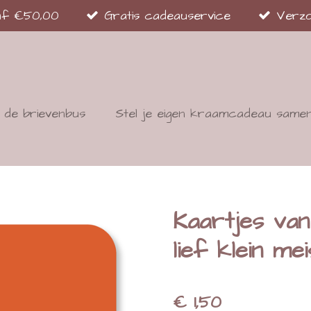
naf €50,00
Gratis cadeauservice
Verzo
de brievenbus
Stel je eigen kraamcadeau same
Kaartjes va
lief klein mei
€ 1,50