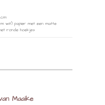
8 cm
m wit) papier met een matte
 met ronde hoekjes
 van Maaike