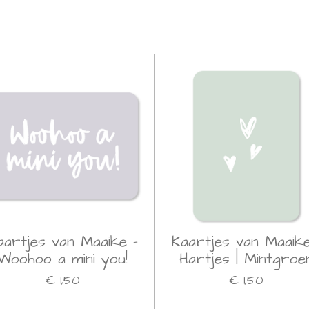
aartjes van Maaike -
Kaartjes van Maaike
Woohoo a mini you!
Hartjes | Mintgroe
€ 1,50
€ 1,50