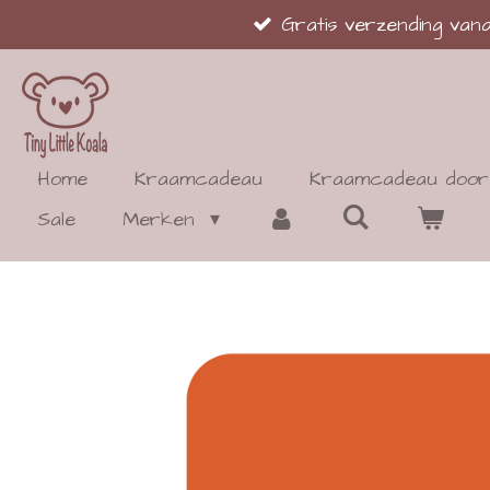
Gratis verzending va
Ga
direct
naar
de
hoofdinhoud
Home
Kraamcadeau
Kraamcadeau door 
Sale
Merken