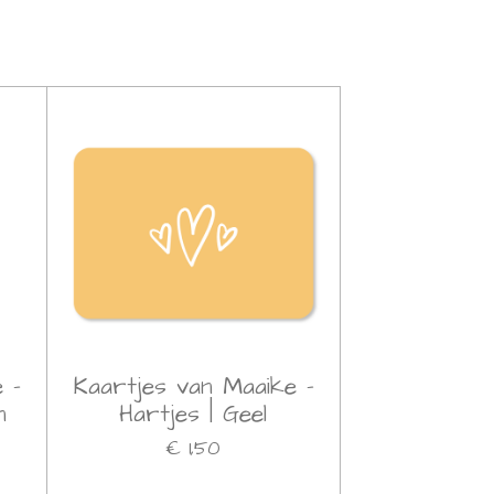
 -
Kaartjes van Maaike -
n
Hartjes | Geel
€ 1,50